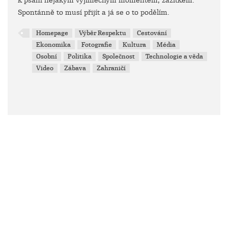
k psaní nějakým výjimečným momentem, zážitkem.
Spontánně to musí přijít a já se o to podělím.
Homepage
Výběr Respektu
Cestování
Ekonomika
Fotografie
Kultura
Média
Osobní
Politika
Společnost
Technologie a věda
Video
Zábava
Zahraničí